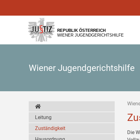
Zur
Zum
Zum
Hauptnavigation
Inhalt
Untermenü
[1]
[2]
[3]
REPUBLIK ÖSTERREICH
WIENER JUGENDGERICHTSHILFE
Wiener Jugendgerichtshilfe
Wiene
Zu
Leitung
Zuständigkeit
Die W
Hausordnung
Vollz