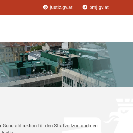
justiz.gv.at
bmj.gv.at
r Generaldirektion für den Strafvollzug und den
Justiz.