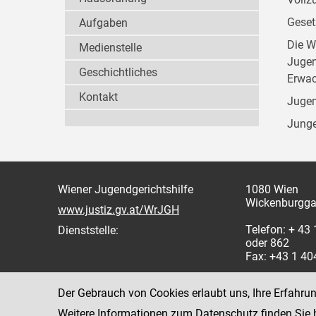
Geset
Aufgaben
Die W
Medienstelle
Jugen
Geschichtliches
Erwac
Kontakt
Jugen
Junge
Wiener Jugendgerichtshilfe
1080 Wien
Wickenburgga
www.justiz.gv.at/WrJGH
Telefon: + 43
Dienststelle:
oder 862
Fax: +43 1 4
Der Gebrauch von Cookies erlaubt uns, Ihre Erfahru
Weitere Informationen zum Datenschutz finden Sie