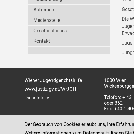
Geset
Aufgaben
Die W
Medienstelle
Jugen
Geschichtliches
Erwac
Kontakt
Jugen
Junge
Wiener Jugendgerichtshilfe
1080 Wien
Wickenburgga
www.justiz.gv.at/WrJGH
Telefon: + 43
Dienststelle:
oder 862
Fax: +43 1 4
Der Gebrauch von Cookies erlaubt uns, Ihre Erfahru
Weitere Informationen zum Datenschutz finden Sie