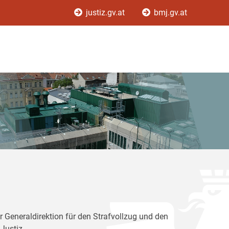
justiz.gv.at
bmj.gv.at
r Generaldirektion für den Strafvollzug und den
Justiz.