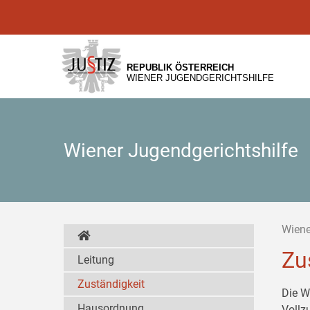
Zur
Zum
Zum
Hauptnavigation
Inhalt
Untermenü
[1]
[2]
[3]
REPUBLIK ÖSTERREICH
WIENER JUGENDGERICHTSHILFE
Wiener Jugendgerichtshilfe
Wiene
Zu
Leitung
Zuständigkeit
Die W
Hausordnung
Vollz