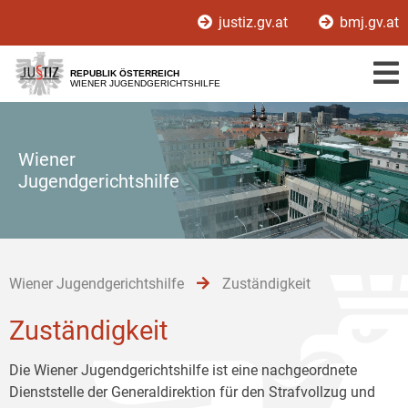
Zur
Zum
Zum
justiz.gv.at
bmj.gv.at
Hauptnavigation
Inhalt
Untermenü
[1]
[2]
[3]
REPUBLIK ÖSTERREICH
WIENER JUGENDGERICHTSHILFE
Wiener
Jugendgerichtshilfe
Wiener Jugendgerichtshilfe
Zuständigkeit
Zuständigkeit
Die Wiener Jugendgerichtshilfe ist eine nachgeordnete
Dienststelle der Generaldirektion für den Strafvollzug und