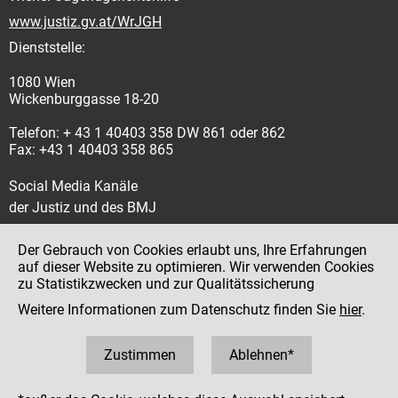
www.justiz.gv.at/WrJGH
Dienststelle:
1080 Wien
Wickenburggasse 18-20
Telefon: + 43 1 40403 358 DW 861 oder 862
Fax: +43 1 40403 358 865
Social Media Kanäle
der Justiz und des BMJ
Der Gebrauch von Cookies erlaubt uns, Ihre Erfahrungen
auf dieser Website zu optimieren. Wir verwenden Cookies
zu Statistikzwecken und zur Qualitätssicherung
Impressum
Weitere Informationen zum Datenschutz finden Sie
hier
.
Datenschutz
Barrierefreiheit
Zustimmen
Ablehnen*
Hinweisgeber:innenplattform (für Mitarbeiter:innen)