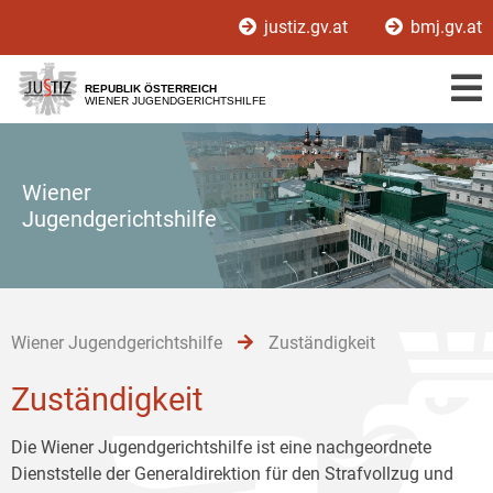
Zur
Zum
Zum
justiz.gv.at
bmj.gv.at
Hauptnavigation
Inhalt
Untermenü
[1]
[2]
[3]
REPUBLIK ÖSTERREICH
WIENER JUGENDGERICHTSHILFE
Wiener
Jugendgerichtshilfe
Wiener Jugendgerichtshilfe
Zuständigkeit
Zuständigkeit
Die Wiener Jugendgerichtshilfe ist eine nachgeordnete
Dienststelle der Generaldirektion für den Strafvollzug und