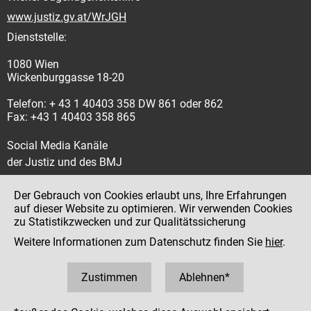
www.justiz.gv.at/WrJGH
Dienststelle:
1080 Wien
Wickenburggasse 18-20
Telefon: + 43 1 40403 358 DW 861 oder 862
Fax: +43 1 40403 358 865
Social Media Kanäle
der Justiz und des BMJ
Der Gebrauch von Cookies erlaubt uns, Ihre Erfahrungen
auf dieser Website zu optimieren. Wir verwenden Cookies
zu Statistikzwecken und zur Qualitätssicherung
Impressum
Weitere Informationen zum Datenschutz finden Sie
hier
.
Datenschutz
Barrierefreiheit
Zustimmen
Ablehnen*
Hinweisgeber:innenplattform (für Mitarbeiter:innen)