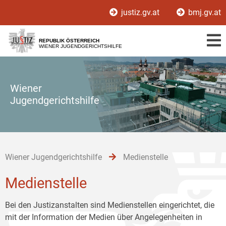
Zur
Zum
Zum
justiz.gv.at
bmj.gv.at
Hauptnavigation
Inhalt
Untermenü
[1]
[2]
[3]
REPUBLIK ÖSTERREICH
WIENER JUGENDGERICHTSHILFE
Wiener
Jugendgerichtshilfe
Wiener Jugendgerichtshilfe
Medienstelle
Medienstelle
Bei den Justizanstalten sind Medienstellen eingerichtet, die
mit der Information der Medien über Angelegenheiten in