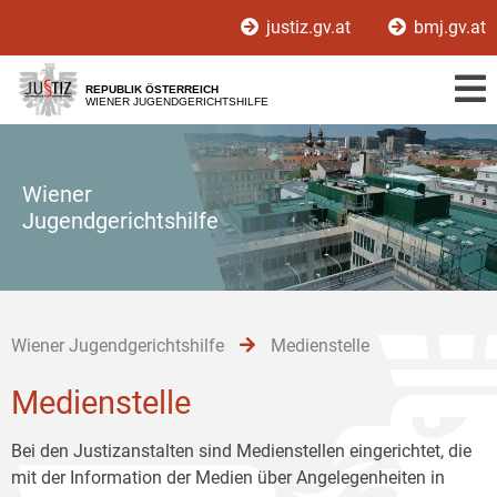
Zur
Zum
Zum
justiz.gv.at
bmj.gv.at
Hauptnavigation
Inhalt
Untermenü
[1]
[2]
[3]
REPUBLIK ÖSTERREICH
WIENER JUGENDGERICHTSHILFE
Wiener
Jugendgerichtshilfe
Wiener Jugendgerichtshilfe
Medienstelle
Medienstelle
Bei den Justizanstalten sind Medienstellen eingerichtet, die
mit der Information der Medien über Angelegenheiten in