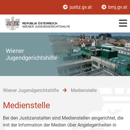
Zur
Zum
Zum
justiz.gv.at
bmj.gv.at
Hauptnavigation
Inhalt
Untermenü
[1]
[2]
[3]
REPUBLIK ÖSTERREICH
WIENER JUGENDGERICHTSHILFE
Wiener
Jugendgerichtshilfe
Wiener Jugendgerichtshilfe
Medienstelle
Medienstelle
Bei den Justizanstalten sind Medienstellen eingerichtet, die
mit der Information der Medien über Angelegenheiten in