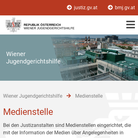
Zur
Zum
Zum
justiz.gv.at
bmj.gv.at
Hauptnavigation
Inhalt
Untermenü
[1]
[2]
[3]
REPUBLIK ÖSTERREICH
WIENER JUGENDGERICHTSHILFE
Wiener
Jugendgerichtshilfe
Wiener Jugendgerichtshilfe
Medienstelle
Medienstelle
Bei den Justizanstalten sind Medienstellen eingerichtet, die
mit der Information der Medien über Angelegenheiten in