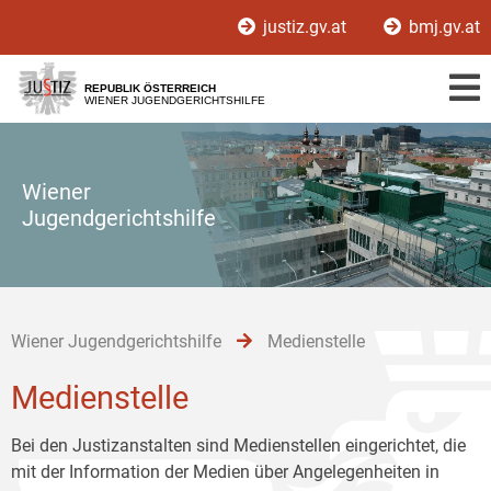
Zur
Zum
Zum
justiz.gv.at
bmj.gv.at
Hauptnavigation
Inhalt
Untermenü
[1]
[2]
[3]
REPUBLIK ÖSTERREICH
WIENER JUGENDGERICHTSHILFE
Wiener
Jugendgerichtshilfe
Wiener Jugendgerichtshilfe
Medienstelle
Medienstelle
Bei den Justizanstalten sind Medienstellen eingerichtet, die
mit der Information der Medien über Angelegenheiten in