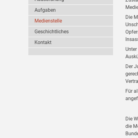
Medie
Aufgaben
Die M
Medienstelle
Unsch
Geschichtliches
Opfer
Insas
Kontakt
Unter
Auskü
Der J
gerec
Vertr
Für a
angef
Die W
die M
Bunde