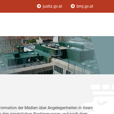
justiz.gv.at
bmj.gv.at
Information der Medien über Angelegenheiten in ihrem
nach den gesetzlichen Bestimmungen und nach dem