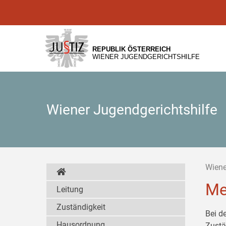
Zur
Zum
Zum
Hauptnavigation
Inhalt
Untermenü
[1]
[2]
[3]
REPUBLIK ÖSTERREICH
WIENER JUGENDGERICHTSHILFE
Wiener Jugendgerichtshilfe
Wiene
Me
Leitung
Zuständigkeit
Bei d
Hausordnung
Zustä