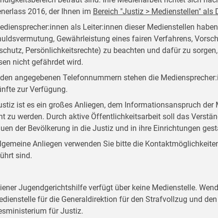
nerlass 2016, der Ihnen im
Bereich "Justiz > Medienstellen" al
ediensprecher:innen als Leiter:innen dieser Medienstellen habe
uldsvermutung, Gewährleistung eines fairen Verfahrens, Vorsch
schutz, Persönlichkeitsrechte) zu beachten und dafür zu sorgen
sen nicht gefährdet wird.
 den angegebenen Telefonnummern stehen die Mediensprecher:i
nfte zur Verfügung.
ustiz ist es ein großes Anliegen, dem Informationsanspruch d
ht zu werden. Durch aktive Öffentlichkeitsarbeit soll das Verstän
auen der Bevölkerung in die Justiz und in ihre Einrichtungen ges
llgemeine Anliegen verwenden Sie bitte die Kontaktmöglichkeiten, 
ührt sind.
iener Jugendgerichtshilfe verfügt über keine Medienstelle. Wend
edienstelle für die Generaldirektion für den Strafvollzug und d
sministerium für Justiz.