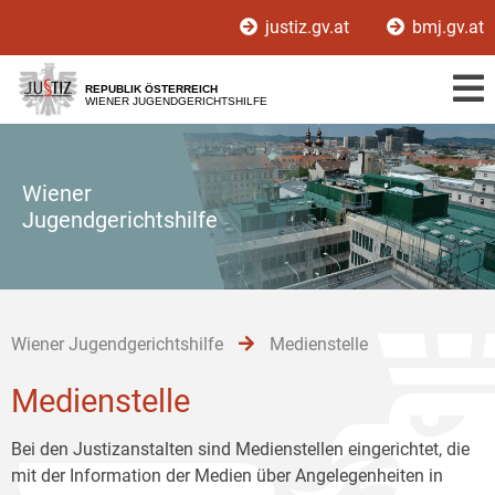
Zur
Zum
Zum
justiz.gv.at
bmj.gv.at
Hauptnavigation
Inhalt
Untermenü
[1]
[2]
[3]
REPUBLIK ÖSTERREICH
WIENER JUGENDGERICHTSHILFE
Wiener
Jugendgerichtshilfe
Wiener Jugendgerichtshilfe
Medienstelle
Medienstelle
Bei den Justizanstalten sind Medienstellen eingerichtet, die
mit der Information der Medien über Angelegenheiten in