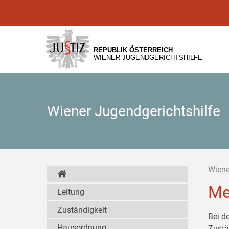
Zur
Zum
Zum
Hauptnavigation
Inhalt
Untermenü
[1]
[2]
[3]
REPUBLIK ÖSTERREICH
WIENER JUGENDGERICHTSHILFE
Wiener Jugendgerichtshilfe
Wiene
Me
Leitung
Zuständigkeit
Bei d
Hausordnung
Zustä