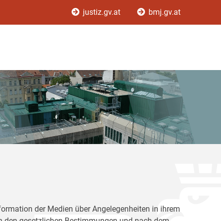
justiz.gv.at
bmj.gv.at
Information der Medien über Angelegenheiten in ihrem
nach den gesetzlichen Bestimmungen und nach dem