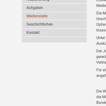
Medie
Aufgaben
Die M
Medienstelle
Unsch
Geschichtliches
Opfer
Insas
Kontakt
Unter
Auskü
Der J
gerec
Vertr
Für a
angef
Die W
die M
Bunde