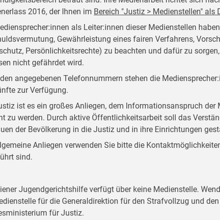
nerlass 2016, der Ihnen im
Bereich "Justiz > Medienstellen" al
ediensprecher:innen als Leiter:innen dieser Medienstellen habe
uldsvermutung, Gewährleistung eines fairen Verfahrens, Vorsch
schutz, Persönlichkeitsrechte) zu beachten und dafür zu sorgen
sen nicht gefährdet wird.
 den angegebenen Telefonnummern stehen die Mediensprecher:i
nfte zur Verfügung.
ustiz ist es ein großes Anliegen, dem Informationsanspruch d
ht zu werden. Durch aktive Öffentlichkeitsarbeit soll das Verstän
auen der Bevölkerung in die Justiz und in ihre Einrichtungen ges
llgemeine Anliegen verwenden Sie bitte die Kontaktmöglichkeiten, 
ührt sind.
iener Jugendgerichtshilfe verfügt über keine Medienstelle. Wend
edienstelle für die Generaldirektion für den Strafvollzug und d
sministerium für Justiz.