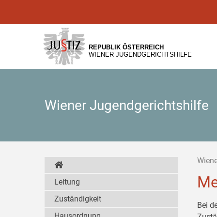
Zur
Zum
Zum
Hauptnavigation
Inhalt
Untermenü
[1]
[2]
[3]
REPUBLIK ÖSTERREICH
WIENER JUGENDGERICHTSHILFE
Wiener Jugendgerichtshilfe
Wiene
Me
Leitung
Zuständigkeit
Bei d
Hausordnung
Zustä