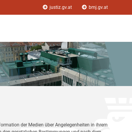
justiz.gv.at
bmj.gv.at
Information der Medien über Angelegenheiten in ihrem
nach den gesetzlichen Bestimmungen und nach dem