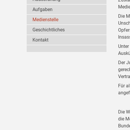
Medie
Aufgaben
Die M
Medienstelle
Unsch
Geschichtliches
Opfer
Insas
Kontakt
Unter
Auskü
Der J
gerec
Vertr
Für a
angef
Die W
die M
Bunde