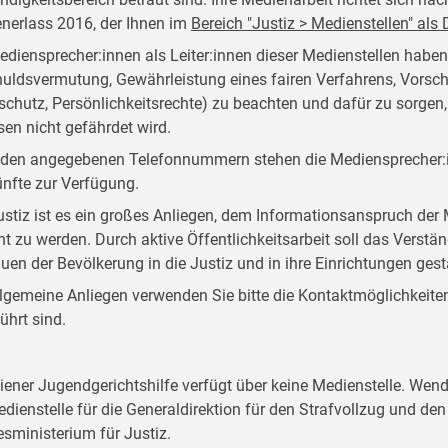
nerlass 2016, der Ihnen im
Bereich "Justiz > Medienstellen" al
ediensprecher:innen als Leiter:innen dieser Medienstellen habe
uldsvermutung, Gewährleistung eines fairen Verfahrens, Vorsch
schutz, Persönlichkeitsrechte) zu beachten und dafür zu sorgen
sen nicht gefährdet wird.
 den angegebenen Telefonnummern stehen die Mediensprecher:i
nfte zur Verfügung.
ustiz ist es ein großes Anliegen, dem Informationsanspruch d
ht zu werden. Durch aktive Öffentlichkeitsarbeit soll das Verstän
auen der Bevölkerung in die Justiz und in ihre Einrichtungen ges
llgemeine Anliegen verwenden Sie bitte die Kontaktmöglichkeiten, 
ührt sind.
iener Jugendgerichtshilfe verfügt über keine Medienstelle. Wend
edienstelle für die Generaldirektion für den Strafvollzug und d
sministerium für Justiz.