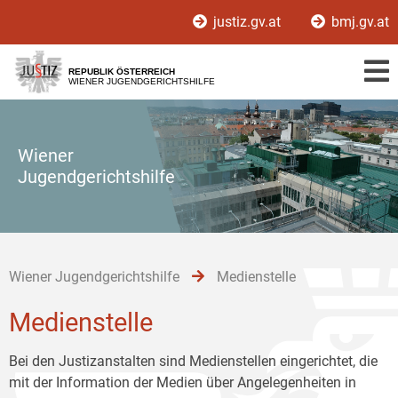
Zur
Zum
Zum
justiz.gv.at
bmj.gv.at
Hauptnavigation
Inhalt
Untermenü
[1]
[2]
[3]
REPUBLIK ÖSTERREICH
WIENER JUGENDGERICHTSHILFE
Wiener
Jugendgerichtshilfe
Wiener Jugendgerichtshilfe
Medienstelle
Medienstelle
Bei den Justizanstalten sind Medienstellen eingerichtet, die
mit der Information der Medien über Angelegenheiten in