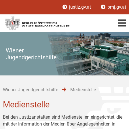
Zur
Zum
Zum
justiz.gv.at
bmj.gv.at
Hauptnavigation
Inhalt
Untermenü
[1]
[2]
[3]
REPUBLIK ÖSTERREICH
WIENER JUGENDGERICHTSHILFE
Wiener
Jugendgerichtshilfe
Wiener Jugendgerichtshilfe
Medienstelle
Medienstelle
Bei den Justizanstalten sind Medienstellen eingerichtet, die
mit der Information der Medien über Angelegenheiten in