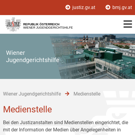
Zur
Zum
Zum
justiz.gv.at
bmj.gv.at
Hauptnavigation
Inhalt
Untermenü
[1]
[2]
[3]
REPUBLIK ÖSTERREICH
WIENER JUGENDGERICHTSHILFE
Wiener
Jugendgerichtshilfe
Wiener Jugendgerichtshilfe
Medienstelle
Medienstelle
Bei den Justizanstalten sind Medienstellen eingerichtet, die
mit der Information der Medien über Angelegenheiten in