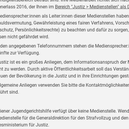
nerlass 2016, der Ihnen im
Bereich "Justiz > Medienstellen" al
ediensprecher:innen als Leiter:innen dieser Medienstellen habe
uldsvermutung, Gewährleistung eines fairen Verfahrens, Vorsch
schutz, Persönlichkeitsrechte) zu beachten und dafür zu sorgen
sen nicht gefährdet wird.
 den angegebenen Telefonnummern stehen die Mediensprecher:i
nfte zur Verfügung.
ustiz ist es ein großes Anliegen, dem Informationsanspruch d
ht zu werden. Durch aktive Öffentlichkeitsarbeit soll das Verstän
auen der Bevölkerung in die Justiz und in ihre Einrichtungen ges
llgemeine Anliegen verwenden Sie bitte die Kontaktmöglichkeiten, 
ührt sind.
iener Jugendgerichtshilfe verfügt über keine Medienstelle. Wend
edienstelle für die Generaldirektion für den Strafvollzug und d
sministerium für Justiz.