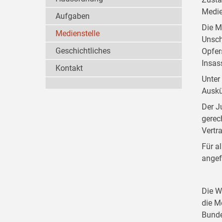
Medie
Aufgaben
Die M
Medienstelle
Unsch
Geschichtliches
Opfer
Insas
Kontakt
Unter
Auskü
Der J
gerec
Vertr
Für a
angef
Die W
die M
Bunde