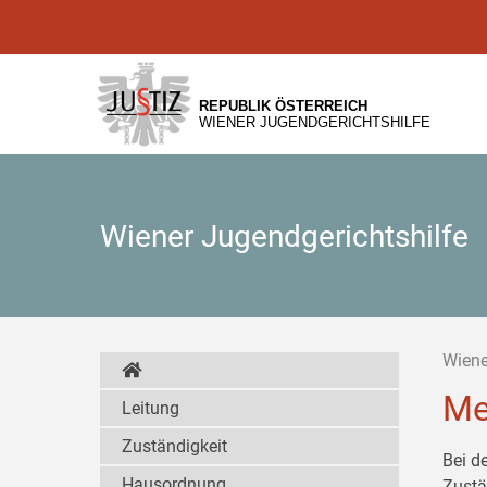
Zur
Zum
Zum
Hauptnavigation
Inhalt
Untermenü
[1]
[2]
[3]
REPUBLIK ÖSTERREICH
WIENER JUGENDGERICHTSHILFE
Wiener Jugendgerichtshilfe
Wiene
Me
Leitung
Zuständigkeit
Bei d
Hausordnung
Zustä