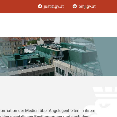
justiz.gv.at
bmj.gv.at
Information der Medien über Angelegenheiten in ihrem
nach den gesetzlichen Bestimmungen und nach dem