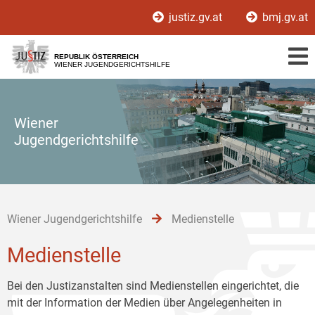
Zur
Zum
Zum
justiz.gv.at
bmj.gv.at
Hauptnavigation
Inhalt
Untermenü
[1]
[2]
[3]
REPUBLIK ÖSTERREICH
WIENER JUGENDGERICHTSHILFE
Wiener
Jugendgerichtshilfe
Wiener Jugendgerichtshilfe
Medienstelle
Medienstelle
Bei den Justizanstalten sind Medienstellen eingerichtet, die
mit der Information der Medien über Angelegenheiten in