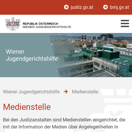
Zur
Zum
Zum
justiz.gv.at
bmj.gv.at
Hauptnavigation
Inhalt
Untermenü
[1]
[2]
[3]
REPUBLIK ÖSTERREICH
WIENER JUGENDGERICHTSHILFE
Wiener
Jugendgerichtshilfe
Wiener Jugendgerichtshilfe
Medienstelle
Medienstelle
Bei den Justizanstalten sind Medienstellen eingerichtet, die
mit der Information der Medien über Angelegenheiten in