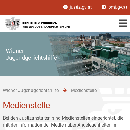
Zur
Zum
Zum
justiz.gv.at
bmj.gv.at
Hauptnavigation
Inhalt
Untermenü
[1]
[2]
[3]
REPUBLIK ÖSTERREICH
WIENER JUGENDGERICHTSHILFE
Wiener
Jugendgerichtshilfe
Wiener Jugendgerichtshilfe
Medienstelle
Medienstelle
Bei den Justizanstalten sind Medienstellen eingerichtet, die
mit der Information der Medien über Angelegenheiten in