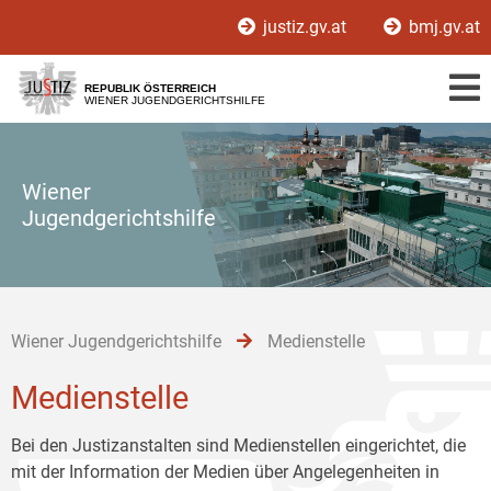
Zur
Zum
Zum
justiz.gv.at
bmj.gv.at
Hauptnavigation
Inhalt
Untermenü
[1]
[2]
[3]
REPUBLIK ÖSTERREICH
WIENER JUGENDGERICHTSHILFE
Wiener
Jugendgerichtshilfe
Wiener Jugendgerichtshilfe
Medienstelle
Medienstelle
Bei den Justizanstalten sind Medienstellen eingerichtet, die
mit der Information der Medien über Angelegenheiten in