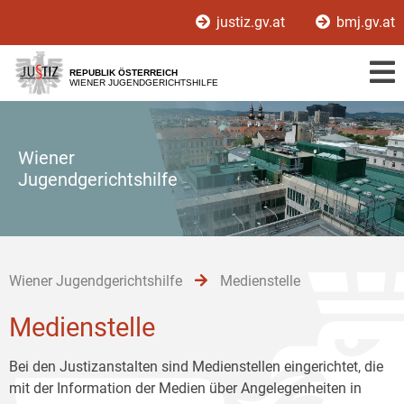
Zur
Zum
Zum
justiz.gv.at
bmj.gv.at
Hauptnavigation
Inhalt
Untermenü
[1]
[2]
[3]
REPUBLIK ÖSTERREICH
WIENER JUGENDGERICHTSHILFE
Wiener
Jugendgerichtshilfe
Wiener Jugendgerichtshilfe
Medienstelle
Medienstelle
Bei den Justizanstalten sind Medienstellen eingerichtet, die
mit der Information der Medien über Angelegenheiten in