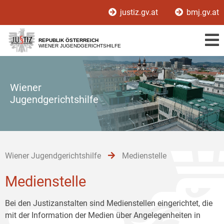
Zur
Zum
Zum
justiz.gv.at
bmj.gv.at
Hauptnavigation
Inhalt
Untermenü
[1]
[2]
[3]
REPUBLIK ÖSTERREICH
WIENER JUGENDGERICHTSHILFE
Wiener
Jugendgerichtshilfe
Wiener Jugendgerichtshilfe
Medienstelle
Medienstelle
Bei den Justizanstalten sind Medienstellen eingerichtet, die
mit der Information der Medien über Angelegenheiten in