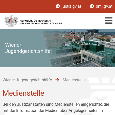
Zur
Zum
Zum
justiz.gv.at
bmj.gv.at
Hauptnavigation
Inhalt
Untermenü
[1]
[2]
[3]
REPUBLIK ÖSTERREICH
WIENER JUGENDGERICHTSHILFE
Wiener
Jugendgerichtshilfe
Wiener Jugendgerichtshilfe
Medienstelle
Medienstelle
Bei den Justizanstalten sind Medienstellen eingerichtet, die
mit der Information der Medien über Angelegenheiten in