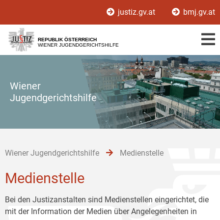
Zur
Zum
Zum
justiz.gv.at
bmj.gv.at
Hauptnavigation
Inhalt
Untermenü
[1]
[2]
[3]
REPUBLIK ÖSTERREICH
WIENER JUGENDGERICHTSHILFE
Wiener
Jugendgerichtshilfe
Wiener Jugendgerichtshilfe
Medienstelle
Medienstelle
Bei den Justizanstalten sind Medienstellen eingerichtet, die
mit der Information der Medien über Angelegenheiten in