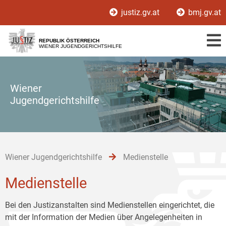
Zur
Zum
Zum
justiz.gv.at
bmj.gv.at
Hauptnavigation
Inhalt
Untermenü
[1]
[2]
[3]
REPUBLIK ÖSTERREICH
WIENER JUGENDGERICHTSHILFE
Wiener
Jugendgerichtshilfe
Wiener Jugendgerichtshilfe
Medienstelle
Medienstelle
Bei den Justizanstalten sind Medienstellen eingerichtet, die
mit der Information der Medien über Angelegenheiten in