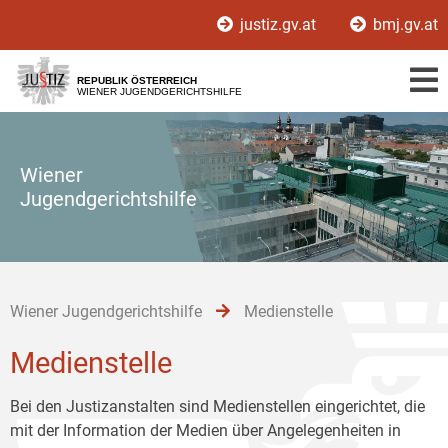
Zur
Zum
Zum
justiz.gv.at
bmj.gv.at
Hauptnavigation
Inhalt
Untermenü
[1]
[2]
[3]
REPUBLIK ÖSTERREICH
WIENER JUGENDGERICHTSHILFE
Wiener
Jugendgerichtshilfe
Wiener Jugendgerichtshilfe
Medienstelle
Medienstelle
Bei den Justizanstalten sind Medienstellen eingerichtet, die
mit der Information der Medien über Angelegenheiten in