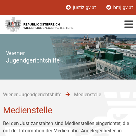
Zur
Zum
Zum
justiz.gv.at
bmj.gv.at
Hauptnavigation
Inhalt
Untermenü
[1]
[2]
[3]
REPUBLIK ÖSTERREICH
WIENER JUGENDGERICHTSHILFE
Wiener
Jugendgerichtshilfe
Wiener Jugendgerichtshilfe
Medienstelle
Medienstelle
Bei den Justizanstalten sind Medienstellen eingerichtet, die
mit der Information der Medien über Angelegenheiten in