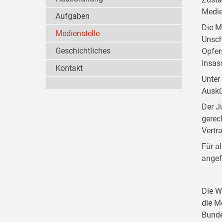
Medie
Aufgaben
Die M
Medienstelle
Unsch
Geschichtliches
Opfer
Insas
Kontakt
Unter
Auskü
Der J
gerec
Vertr
Für a
angef
Die W
die M
Bunde