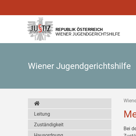
Zur
Zum
Zum
Hauptnavigation
Inhalt
Untermenü
[1]
[2]
[3]
REPUBLIK ÖSTERREICH
WIENER JUGENDGERICHTSHILFE
Wiener Jugendgerichtshilfe
Wiene
Me
Leitung
Zuständigkeit
Bei d
Hausordnung
Zustä