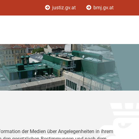
justiz.gv.at
bmj.gv.at
Information der Medien über Angelegenheiten in ihrem
nach den gesetzlichen Bestimmungen und nach dem