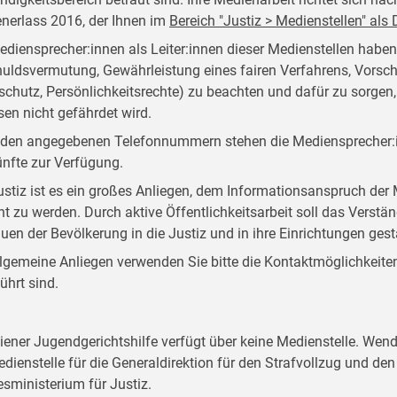
nerlass 2016, der Ihnen im
Bereich "Justiz > Medienstellen" al
ediensprecher:innen als Leiter:innen dieser Medienstellen habe
uldsvermutung, Gewährleistung eines fairen Verfahrens, Vorsch
schutz, Persönlichkeitsrechte) zu beachten und dafür zu sorgen
sen nicht gefährdet wird.
 den angegebenen Telefonnummern stehen die Mediensprecher:i
nfte zur Verfügung.
ustiz ist es ein großes Anliegen, dem Informationsanspruch d
ht zu werden. Durch aktive Öffentlichkeitsarbeit soll das Verstän
auen der Bevölkerung in die Justiz und in ihre Einrichtungen ges
llgemeine Anliegen verwenden Sie bitte die Kontaktmöglichkeiten, 
ührt sind.
iener Jugendgerichtshilfe verfügt über keine Medienstelle. Wend
edienstelle für die Generaldirektion für den Strafvollzug und d
sministerium für Justiz.