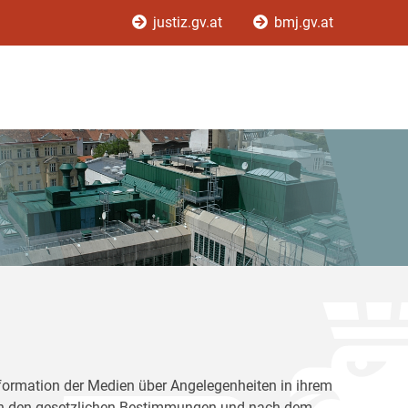
justiz.gv.at
bmj.gv.at
Information der Medien über Angelegenheiten in ihrem
nach den gesetzlichen Bestimmungen und nach dem