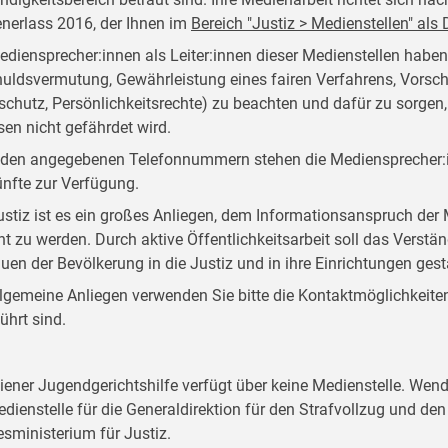
nerlass 2016, der Ihnen im
Bereich "Justiz > Medienstellen" al
ediensprecher:innen als Leiter:innen dieser Medienstellen habe
uldsvermutung, Gewährleistung eines fairen Verfahrens, Vorsch
schutz, Persönlichkeitsrechte) zu beachten und dafür zu sorgen
sen nicht gefährdet wird.
 den angegebenen Telefonnummern stehen die Mediensprecher:i
nfte zur Verfügung.
ustiz ist es ein großes Anliegen, dem Informationsanspruch d
ht zu werden. Durch aktive Öffentlichkeitsarbeit soll das Verstän
auen der Bevölkerung in die Justiz und in ihre Einrichtungen ges
llgemeine Anliegen verwenden Sie bitte die Kontaktmöglichkeiten, 
ührt sind.
iener Jugendgerichtshilfe verfügt über keine Medienstelle. Wend
edienstelle für die Generaldirektion für den Strafvollzug und d
sministerium für Justiz.