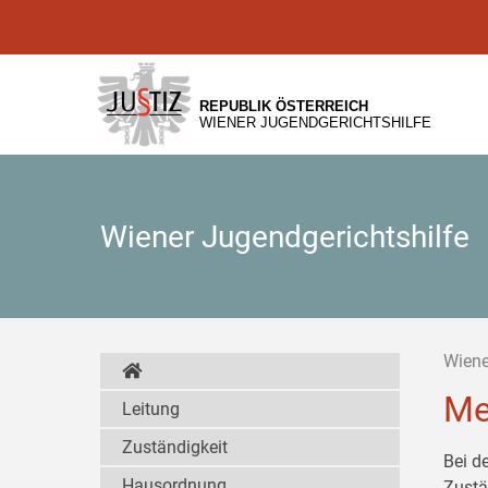
Zur
Zum
Zum
Hauptnavigation
Inhalt
Untermenü
[1]
[2]
[3]
REPUBLIK ÖSTERREICH
WIENER JUGENDGERICHTSHILFE
Wiener Jugendgerichtshilfe
Wiene
Me
Leitung
Zuständigkeit
Bei d
Hausordnung
Zustä