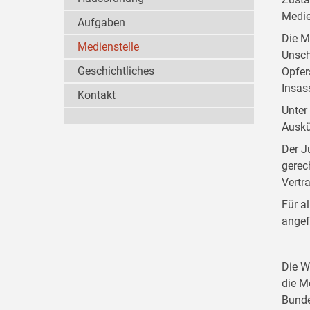
Medie
Aufgaben
Die M
Medienstelle
Unsch
Geschichtliches
Opfer
Insas
Kontakt
Unter
Auskü
Der J
gerec
Vertr
Für a
angef
Die W
die M
Bunde