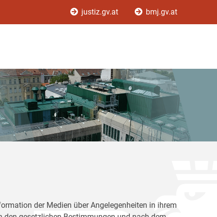
justiz.gv.at
bmj.gv.at
Information der Medien über Angelegenheiten in ihrem
nach den gesetzlichen Bestimmungen und nach dem