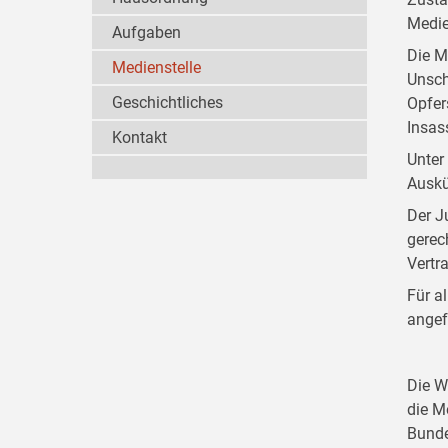
Medie
Aufgaben
Die M
Medienstelle
Unsch
Geschichtliches
Opfer
Insas
Kontakt
Unter
Auskü
Der J
gerec
Vertr
Für a
angef
Die W
die M
Bunde