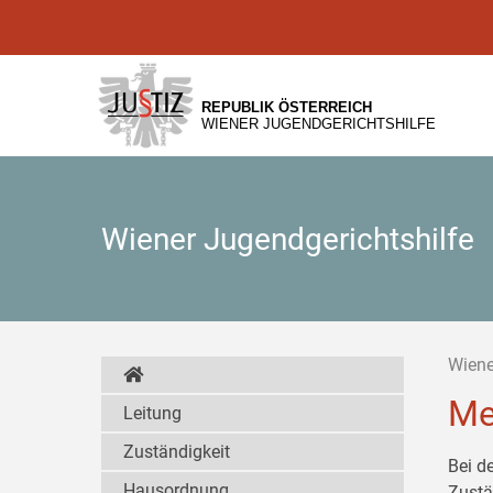
Zur
Zum
Zum
Hauptnavigation
Inhalt
Untermenü
[1]
[2]
[3]
REPUBLIK ÖSTERREICH
WIENER JUGENDGERICHTSHILFE
Wiener Jugendgerichtshilfe
Wiene
Me
Leitung
Zuständigkeit
Bei d
Hausordnung
Zustä