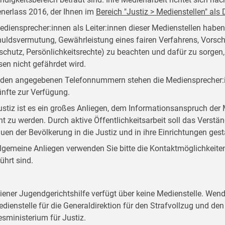
nerlass 2016, der Ihnen im
Bereich "Justiz > Medienstellen" al
ediensprecher:innen als Leiter:innen dieser Medienstellen habe
uldsvermutung, Gewährleistung eines fairen Verfahrens, Vorsch
schutz, Persönlichkeitsrechte) zu beachten und dafür zu sorgen
sen nicht gefährdet wird.
 den angegebenen Telefonnummern stehen die Mediensprecher:i
nfte zur Verfügung.
ustiz ist es ein großes Anliegen, dem Informationsanspruch d
ht zu werden. Durch aktive Öffentlichkeitsarbeit soll das Verstän
auen der Bevölkerung in die Justiz und in ihre Einrichtungen ges
llgemeine Anliegen verwenden Sie bitte die Kontaktmöglichkeiten, 
ührt sind.
iener Jugendgerichtshilfe verfügt über keine Medienstelle. Wend
edienstelle für die Generaldirektion für den Strafvollzug und d
sministerium für Justiz.