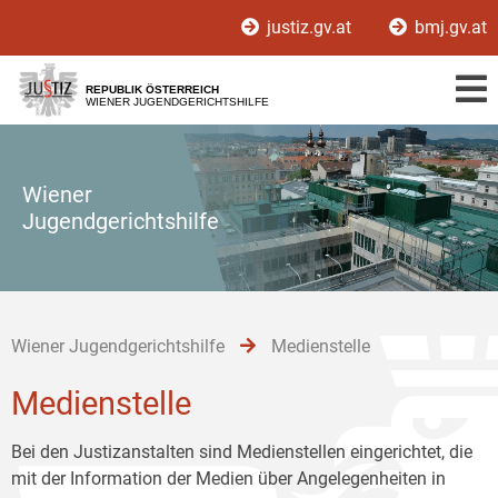
Zur
Zum
Zum
justiz.gv.at
bmj.gv.at
Hauptnavigation
Inhalt
Untermenü
[1]
[2]
[3]
REPUBLIK ÖSTERREICH
WIENER JUGENDGERICHTSHILFE
Wiener
Jugendgerichtshilfe
Wiener Jugendgerichtshilfe
Medienstelle
Medienstelle
Bei den Justizanstalten sind Medienstellen eingerichtet, die
mit der Information der Medien über Angelegenheiten in