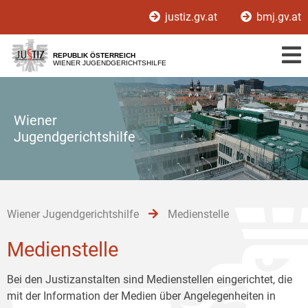
Zur
Zum
Zum
justiz.gv.at
bmj.gv.at
Hauptnavigation
Inhalt
Untermenü
[1]
[2]
[3]
REPUBLIK ÖSTERREICH
WIENER JUGENDGERICHTSHILFE
Wiener
Jugendgerichtshilfe
Wiener Jugendgerichtshilfe
Medienstelle
Medienstelle
Bei den Justizanstalten sind Medienstellen eingerichtet, die
mit der Information der Medien über Angelegenheiten in