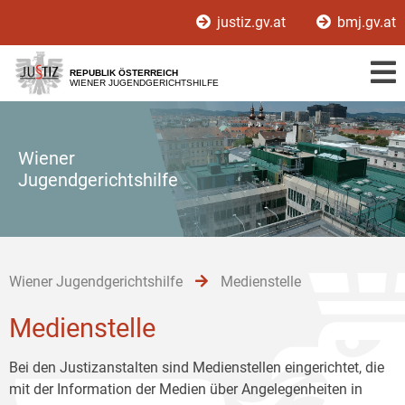
Zur
Zum
Zum
justiz.gv.at
bmj.gv.at
Hauptnavigation
Inhalt
Untermenü
[1]
[2]
[3]
REPUBLIK ÖSTERREICH
WIENER JUGENDGERICHTSHILFE
Wiener
Jugendgerichtshilfe
Wiener Jugendgerichtshilfe
Medienstelle
Medienstelle
Bei den Justizanstalten sind Medienstellen eingerichtet, die
mit der Information der Medien über Angelegenheiten in