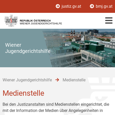
Zur
Zum
Zum
justiz.gv.at
bmj.gv.at
Hauptnavigation
Inhalt
Untermenü
[1]
[2]
[3]
REPUBLIK ÖSTERREICH
WIENER JUGENDGERICHTSHILFE
Wiener
Jugendgerichtshilfe
Wiener Jugendgerichtshilfe
Medienstelle
Medienstelle
Bei den Justizanstalten sind Medienstellen eingerichtet, die
mit der Information der Medien über Angelegenheiten in