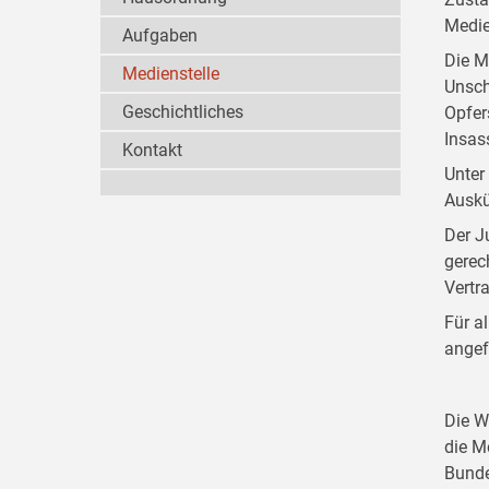
Medie
Aufgaben
Die M
Medienstelle
Unsch
Geschichtliches
Opfer
Insas
Kontakt
Unter
Auskü
Der J
gerec
Vertr
Für a
angef
Die W
die M
Bunde