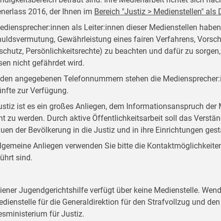
nerlass 2016, der Ihnen im
Bereich "Justiz > Medienstellen" al
ediensprecher:innen als Leiter:innen dieser Medienstellen habe
uldsvermutung, Gewährleistung eines fairen Verfahrens, Vorsch
schutz, Persönlichkeitsrechte) zu beachten und dafür zu sorgen
sen nicht gefährdet wird.
 den angegebenen Telefonnummern stehen die Mediensprecher:i
nfte zur Verfügung.
ustiz ist es ein großes Anliegen, dem Informationsanspruch d
ht zu werden. Durch aktive Öffentlichkeitsarbeit soll das Verstän
auen der Bevölkerung in die Justiz und in ihre Einrichtungen ges
llgemeine Anliegen verwenden Sie bitte die Kontaktmöglichkeiten, 
ührt sind.
iener Jugendgerichtshilfe verfügt über keine Medienstelle. Wend
edienstelle für die Generaldirektion für den Strafvollzug und d
sministerium für Justiz.