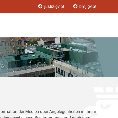
justiz.gv.at
bmj.gv.at
Information der Medien über Angelegenheiten in ihrem
nach den gesetzlichen Bestimmungen und nach dem