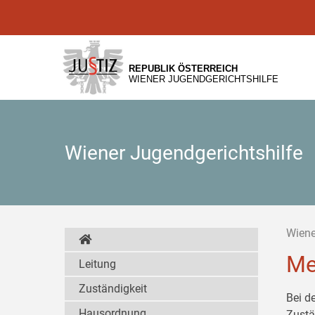
Zur
Zum
Zum
Hauptnavigation
Inhalt
Untermenü
[1]
[2]
[3]
REPUBLIK ÖSTERREICH
WIENER JUGENDGERICHTSHILFE
Wiener Jugendgerichtshilfe
Wiene
Me
Leitung
Zuständigkeit
Bei d
Hausordnung
Zustä