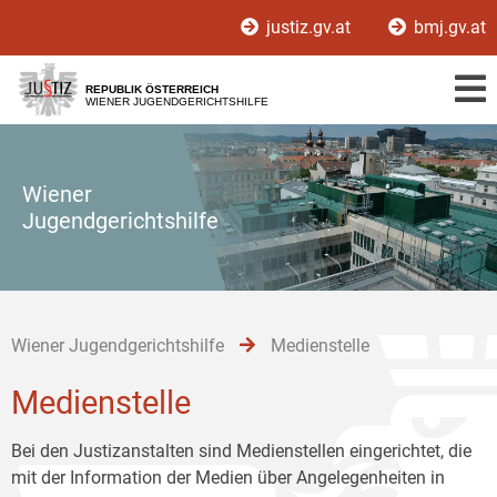
Zur
Zum
Zum
justiz.gv.at
bmj.gv.at
Hauptnavigation
Inhalt
Untermenü
[1]
[2]
[3]
REPUBLIK ÖSTERREICH
WIENER JUGENDGERICHTSHILFE
Wiener
Jugendgerichtshilfe
Wiener Jugendgerichtshilfe
Medienstelle
Medienstelle
Bei den Justizanstalten sind Medienstellen eingerichtet, die
mit der Information der Medien über Angelegenheiten in