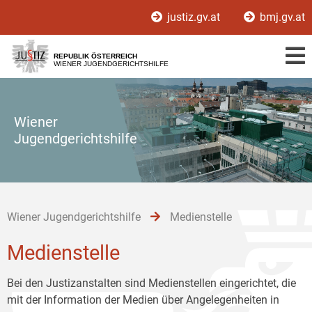
Zur
Zum
Zum
justiz.gv.at
bmj.gv.at
Hauptnavigation
Inhalt
Untermenü
[1]
[2]
[3]
REPUBLIK ÖSTERREICH
WIENER JUGENDGERICHTSHILFE
Wiener
Jugendgerichtshilfe
Wiener Jugendgerichtshilfe
Medienstelle
Medienstelle
Bei den Justizanstalten sind Medienstellen eingerichtet, die
mit der Information der Medien über Angelegenheiten in