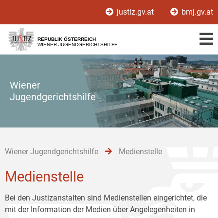
Zur
Zum
Zum
justiz.gv.at
bmj.gv.at
Hauptnavigation
Inhalt
Untermenü
[1]
[2]
[3]
REPUBLIK ÖSTERREICH
WIENER JUGENDGERICHTSHILFE
Wiener
Jugendgerichtshilfe
Wiener Jugendgerichtshilfe
Medienstelle
Medienstelle
Bei den Justizanstalten sind Medienstellen eingerichtet, die
mit der Information der Medien über Angelegenheiten in