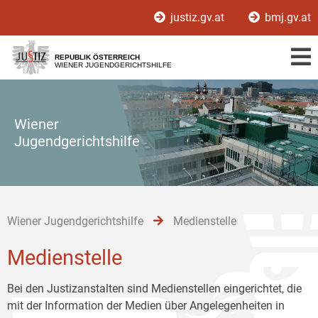
Zur
Zum
Zum
justiz.gv.at
bmj.gv.at
Hauptnavigation
Inhalt
Untermenü
[1]
[2]
[3]
REPUBLIK ÖSTERREICH
WIENER JUGENDGERICHTSHILFE
Wiener
Jugendgerichtshilfe
Wiener Jugendgerichtshilfe
Medienstelle
Medienstelle
Bei den Justizanstalten sind Medienstellen eingerichtet, die
mit der Information der Medien über Angelegenheiten in