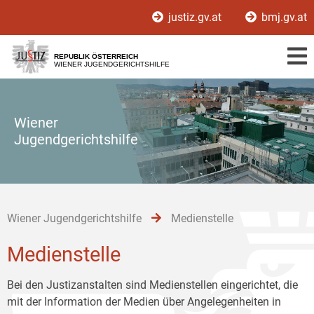
Zur
Zum
Zum
justiz.gv.at
bmj.gv.at
Hauptnavigation
Inhalt
Untermenü
[1]
[2]
[3]
REPUBLIK ÖSTERREICH
WIENER JUGENDGERICHTSHILFE
Wiener
Jugendgerichtshilfe
Wiener Jugendgerichtshilfe
Medienstelle
Medienstelle
Bei den Justizanstalten sind Medienstellen eingerichtet, die
mit der Information der Medien über Angelegenheiten in