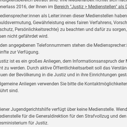
nerlass 2016, der Ihnen im
Bereich "Justiz > Medienstellen" al
ediensprecher:innen als Leiter:innen dieser Medienstellen habe
uldsvermutung, Gewährleistung eines fairen Verfahrens, Vorsch
schutz, Persönlichkeitsrechte) zu beachten und dafür zu sorgen
sen nicht gefährdet wird.
 den angegebenen Telefonnummern stehen die Mediensprecher:i
nfte zur Verfügung.
ustiz ist es ein großes Anliegen, dem Informationsanspruch d
ht zu werden. Durch aktive Öffentlichkeitsarbeit soll das Verstän
auen der Bevölkerung in die Justiz und in ihre Einrichtungen ges
llgemeine Anliegen verwenden Sie bitte die Kontaktmöglichkeiten, 
ührt sind.
iener Jugendgerichtshilfe verfügt über keine Medienstelle. Wend
edienstelle für die Generaldirektion für den Strafvollzug und d
sministerium für Justiz.