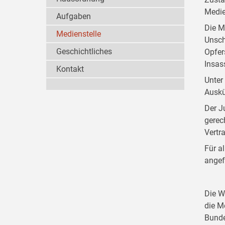
Medie
Aufgaben
Die M
Medienstelle
Unsch
Geschichtliches
Opfer
Insas
Kontakt
Unter
Auskü
Der J
gerec
Vertr
Für a
angef
Die W
die M
Bunde