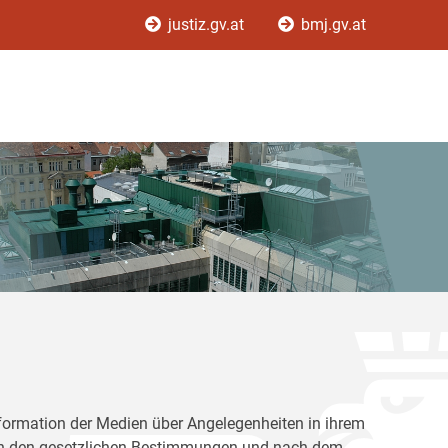
justiz.gv.at
bmj.gv.at
Information der Medien über Angelegenheiten in ihrem
nach den gesetzlichen Bestimmungen und nach dem