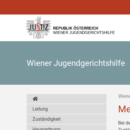
Zur
Zum
Zum
Hauptnavigation
Inhalt
Untermenü
[1]
[2]
[3]
REPUBLIK ÖSTERREICH
WIENER JUGENDGERICHTSHILFE
Wiener Jugendgerichtshilfe
Wiene
Me
Leitung
Zuständigkeit
Bei d
Hausordnung
Zustä