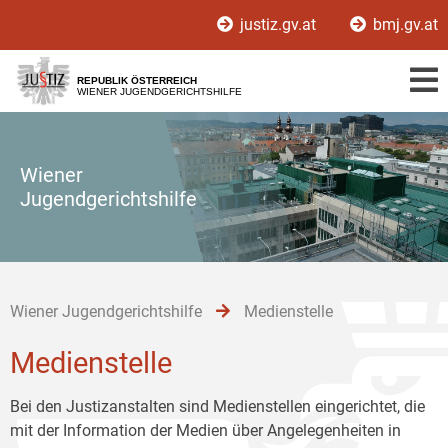
Zur
Zum
Zum
justiz.gv.at
bmj.gv.at
Hauptnavigation
Inhalt
Untermenü
[1]
[2]
[3]
REPUBLIK ÖSTERREICH
WIENER JUGENDGERICHTSHILFE
Wiener
Jugendgerichtshilfe
Wiener Jugendgerichtshilfe
Medienstelle
Medienstelle
Bei den Justizanstalten sind Medienstellen eingerichtet, die
mit der Information der Medien über Angelegenheiten in