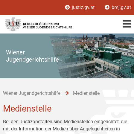
Zur
Zum
Zum
justiz.gv.at
bmj.gv.at
Hauptnavigation
Inhalt
Untermenü
[1]
[2]
[3]
REPUBLIK ÖSTERREICH
WIENER JUGENDGERICHTSHILFE
Wiener
Jugendgerichtshilfe
Wiener Jugendgerichtshilfe
Medienstelle
Medienstelle
Bei den Justizanstalten sind Medienstellen eingerichtet, die
mit der Information der Medien über Angelegenheiten in