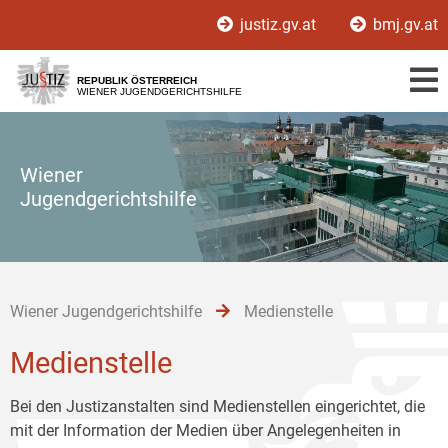
Zur
Zum
Zum
justiz.gv.at
bmj.gv.at
Hauptnavigation
Inhalt
Untermenü
[1]
[2]
[3]
REPUBLIK ÖSTERREICH
WIENER JUGENDGERICHTSHILFE
Wiener
Jugendgerichtshilfe
Wiener Jugendgerichtshilfe
Medienstelle
Medienstelle
Bei den Justizanstalten sind Medienstellen eingerichtet, die
mit der Information der Medien über Angelegenheiten in