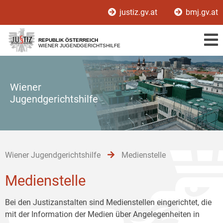
Zur
Zum
Zum
justiz.gv.at
bmj.gv.at
Hauptnavigation
Inhalt
Untermenü
[1]
[2]
[3]
REPUBLIK ÖSTERREICH
WIENER JUGENDGERICHTSHILFE
Wiener
Jugendgerichtshilfe
Wiener Jugendgerichtshilfe
Medienstelle
Medienstelle
Bei den Justizanstalten sind Medienstellen eingerichtet, die
mit der Information der Medien über Angelegenheiten in