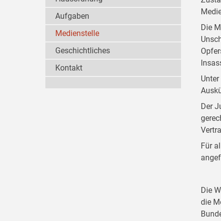
Medie
Aufgaben
Die M
Medienstelle
Unsch
Geschichtliches
Opfer
Insas
Kontakt
Unter
Auskü
Der J
gerec
Vertr
Für a
angef
Die W
die M
Bunde