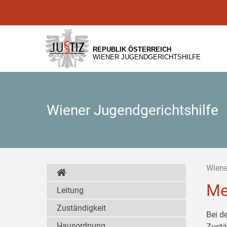
Zur
Zum
Zum
Hauptnavigation
Inhalt
Untermenü
[1]
[2]
[3]
REPUBLIK ÖSTERREICH
WIENER JUGENDGERICHTSHILFE
Wiener Jugendgerichtshilfe
Wiene
Me
Leitung
Zuständigkeit
Bei d
Hausordnung
Zustä