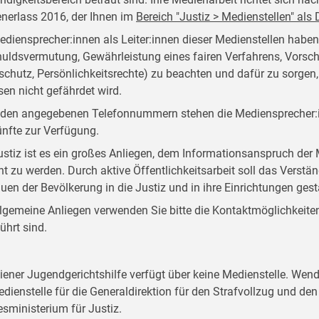
nerlass 2016, der Ihnen im
Bereich "Justiz > Medienstellen" al
ediensprecher:innen als Leiter:innen dieser Medienstellen habe
uldsvermutung, Gewährleistung eines fairen Verfahrens, Vorsch
schutz, Persönlichkeitsrechte) zu beachten und dafür zu sorgen
sen nicht gefährdet wird.
 den angegebenen Telefonnummern stehen die Mediensprecher:i
nfte zur Verfügung.
ustiz ist es ein großes Anliegen, dem Informationsanspruch d
ht zu werden. Durch aktive Öffentlichkeitsarbeit soll das Verstän
auen der Bevölkerung in die Justiz und in ihre Einrichtungen ges
llgemeine Anliegen verwenden Sie bitte die Kontaktmöglichkeiten, 
ührt sind.
iener Jugendgerichtshilfe verfügt über keine Medienstelle. Wend
edienstelle für die Generaldirektion für den Strafvollzug und d
sministerium für Justiz.