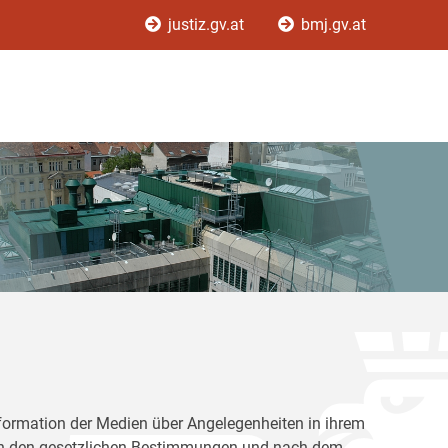
justiz.gv.at
bmj.gv.at
Information der Medien über Angelegenheiten in ihrem
nach den gesetzlichen Bestimmungen und nach dem