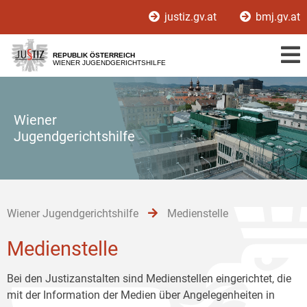
Zur
Zum
Zum
justiz.gv.at
bmj.gv.at
Hauptnavigation
Inhalt
Untermenü
[1]
[2]
[3]
REPUBLIK ÖSTERREICH
WIENER JUGENDGERICHTSHILFE
Wiener
Jugendgerichtshilfe
Wiener Jugendgerichtshilfe
Medienstelle
Medienstelle
Bei den Justizanstalten sind Medienstellen eingerichtet, die
mit der Information der Medien über Angelegenheiten in