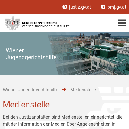
Zur
Zum
Zum
justiz.gv.at
bmj.gv.at
Hauptnavigation
Inhalt
Untermenü
[1]
[2]
[3]
REPUBLIK ÖSTERREICH
WIENER JUGENDGERICHTSHILFE
Wiener
Jugendgerichtshilfe
Wiener Jugendgerichtshilfe
Medienstelle
Medienstelle
Bei den Justizanstalten sind Medienstellen eingerichtet, die
mit der Information der Medien über Angelegenheiten in