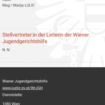
Mag.ᵃ Marija LULIC
Stellvertreter:in der Leiterin der Wiener
Jugendgerichtshilfe
N. N.
Wiener Jugendgerichtshilfe
www.justiz.gv.at/WrJGH
Dienststelle:
1080 Wien